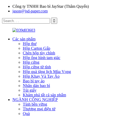
Công ty TNHH Bao bì JayStar (Thâm Quyến)
jason@jsd-paper.com
Các sản phẩm
Hộp thư
Hộp Carton Gấp
Chèn hộp tùy chỉnh
Hộp ống hình tam giác
Hộp cứng
Hộp cứng từ tính
Hộp quà tặng lịch Mùa Vọng
Hộp Khay Và Tay Áo
Bao bì tay áo
Nhãn dán bao bì
Túi giấy
Khám phá tất cả sản phẩm
NGÀNH CÔNG NGHIỆP
Tính bền vững
Thương mại điện tử
Quà