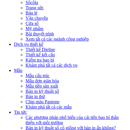
Sôcôla
Trang sức
Bán lẻ
Vận chuyển
Cửa sổ
Mỹ phẩm
Bài thuyết trình
Xem tất cả các ngành công nghiệp
Dịch vụ thiết kế
Thiết kế Dieline
Thiết kế kết cấu
Kiểm tra bao bì
Khám phá tất cả các dịch vụ
Mẫu
Mẫu cấu trúc
Mẫu đơn giản hóa
Mẫu tiền sản xuất
Bản in kỹ thuật số
Bản in thử
Chip màu Pantone
Khám phá tất cả các mẫu
Tin tức
Các phương pháp phổ biến của cải tiến bao bì thân
thiện với môi trường
Bản in kỹ thuật số có giống với bản in ấn không?