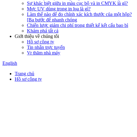
Sự khác biệt giữa in màu cục bộ và in CMYK là gì?
Mực UV dùng trong in lụa là gì?
Làm thế nào để đo chính xác kích thước của một hộp?
[Ba bước để nhanh chóng
Chiến lược giảm chi phí trong thiết kế kết cấu bao bì
Khám phá tất cả
Giới thiệu về chúng tôi
Hồ sơ công ty
Tin nhắn trực tuyến
Vr thăm nhà máy
English
Trang chủ
Hồ sơ công ty