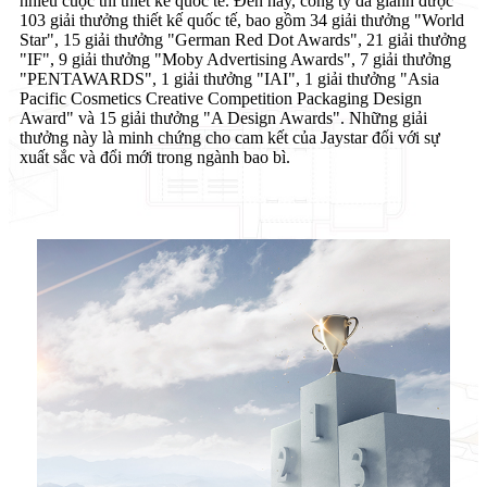
nhiều cuộc thi thiết kế quốc tế. Đến nay, công ty đã giành được
103 giải thưởng thiết kế quốc tế, bao gồm 34 giải thưởng "World
Star", 15 giải thưởng "German Red Dot Awards", 21 giải thưởng
"IF", 9 giải thưởng "Moby Advertising Awards", 7 giải thưởng
"PENTAWARDS", 1 giải thưởng "IAI", 1 giải thưởng "Asia
Pacific Cosmetics Creative Competition Packaging Design
Award" và 15 giải thưởng "A Design Awards". Những giải
thưởng này là minh chứng cho cam kết của Jaystar đối với sự
xuất sắc và đổi mới trong ngành bao bì.